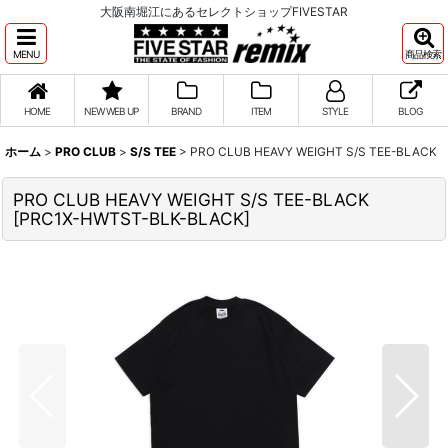
大阪南堀江にあるセレクトショップFIVESTAR
MENU
商品検索
HOME
NEW WEB UP
BRAND
ITEM
STYLE
BLOG
ホーム
>
PRO CLUB
>
S/S TEE
>
PRO CLUB HEAVY WEIGHT S/S TEE-BLACK
PRO CLUB HEAVY WEIGHT S/S TEE-BLACK
[
PRC1X-HWTST-BLK-BLACK
]