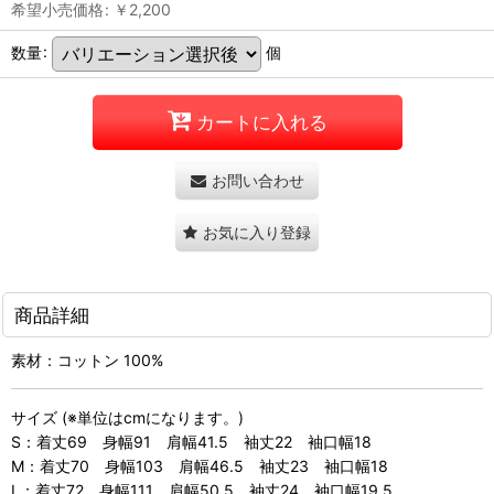
希望小売価格
:
￥
2,200
数量
:
個
カートに入れる
お問い合わせ
お気に入り登録
商品詳細
素材：コットン 100%
サイズ (※単位はcmになります。)
S：着丈69 身幅91 肩幅41.5 袖丈22 袖口幅18
M：着丈70 身幅103 肩幅46.5 袖丈23 袖口幅18
L：着丈72 身幅111 肩幅50.5 袖丈24 袖口幅19.5