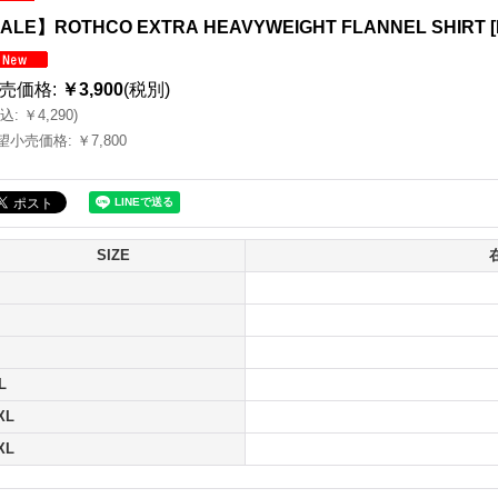
ALE】ROTHCO EXTRA HEAVYWEIGHT FLANNEL SHIRT
[
売価格
:
￥3,900
(税別)
込
:
￥4,290
)
望小売価格
:
￥7,800
SIZE
L
XL
XL