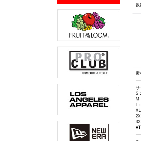
数
素
サ
S
M
L
X
2
3
■