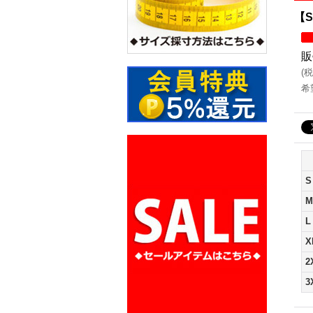
【S
販
(
税
希
S
M
L
X
2
3