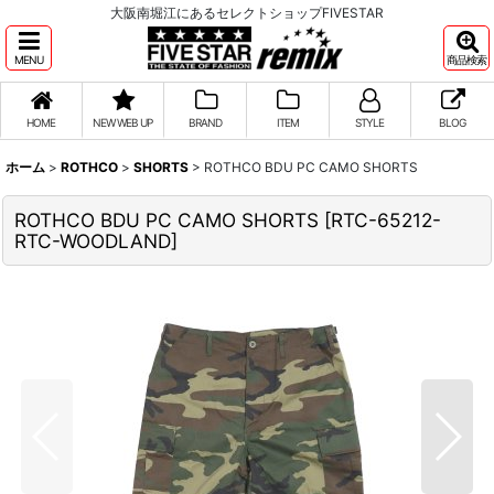
大阪南堀江にあるセレクトショップFIVESTAR
MENU
商品検索
HOME
NEW WEB UP
BRAND
ITEM
STYLE
BLOG
ホーム
>
ROTHCO
>
SHORTS
>
ROTHCO BDU PC CAMO SHORTS
ROTHCO BDU PC CAMO SHORTS
[
RTC-65212-
RTC-WOODLAND
]