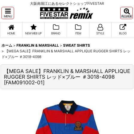
大阪南堀江にあるセレクトショップFIVESTAR
MENU
商品検索
HOME
NEW WEB UP
BRAND
ITEM
STYLE
BLOG
ホーム
>
FRANKLIN & MARSHALL
>
SWEAT SHIRTS
>
【MEGA SALE】FRANKLIN & MARSHALL APPLIQUE RUGGER SHIRTS レッ
ド×ブルー ＃3018-4098
【MEGA SALE】FRANKLIN & MARSHALL APPLIQUE
RUGGER SHIRTS レッド×ブルー ＃3018-4098
[
FAM091002-01
]