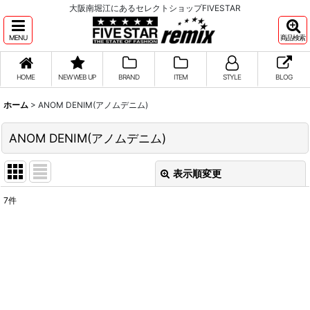
大阪南堀江にあるセレクトショップFIVESTAR
MENU
商品検索
HOME
NEW WEB UP
BRAND
ITEM
STYLE
BLOG
ホーム
>
ANOM DENIM(アノムデニム)
ANOM DENIM(アノムデニム)
表示順変更
閉じる
7
件
表示数
:
並び順
:
絞り込む