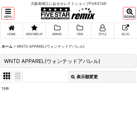
大阪南堀江にあるセレクトショップFIVESTAR
MENU
商品検索
HOME
NEW WEB UP
BRAND
ITEM
STYLE
BLOG
ホーム
>
WNTD APPAREL(ウォンテッドアパレル)
WNTD APPAREL(ウォンテッドアパレル)
表示順変更
閉じる
15
件
表示数
:
並び順
:
絞り込む