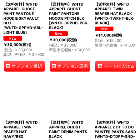
【送料無料】WNTD
【送料無料】WNTD
【送料無料】WNTD
APPAREL GHOST
APPAREL GHOST
APPAREL TWIN
PAINT PANTONE
PAINT PANTONE
REAPER HAT BLACK
HOODIE SKYVAULT
HOODIE PITCH BLK
[
WNTD-TWRHT-BLK-
BLU
[
WNTD-GPPHD-PBK-
BLACK
]
[
WNTD-GPPHD-SBL-
BLACK
]
LIGHT BLUE
]
￥
14,000
(税別)
￥
30,000
(税別)
(
税込
:
￥
15,400
)
￥
30,000
(税別)
(
税込
:
￥
33,000
)
希望小売価格
:
￥
14,000
(
税込
:
￥
33,000
)
希望小売価格
:
￥
30,000
希望小売価格
:
￥
30,000
オプション選択
オプション選択
カートに入れる
【送料無料】WNTD
【送料無料】WNTD
【送料無料】WNTD
APPAREL TWIN
APPAREL GHOST
APPAREL DOT TO DOT
REAPER HAT
PAINT DENIM PANTS
PAINTER PANTS SAND
NAVY/RED
BLACK
[
WNTD-DTDPP-SND-