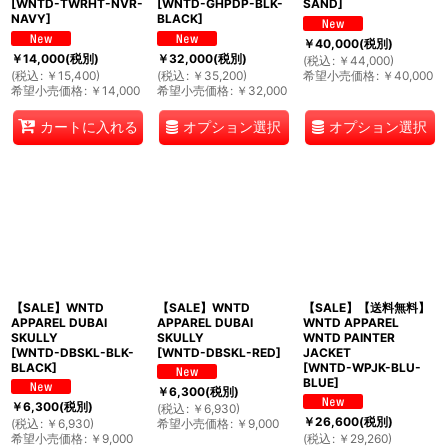
[
WNTD-TWRHT-NVR-
[
WNTD-GHPDP-BLK-
SAND
]
NAVY
]
BLACK
]
￥
40,000
(税別)
￥
14,000
(税別)
￥
32,000
(税別)
(
税込
:
￥
44,000
)
(
税込
:
￥
15,400
)
(
税込
:
￥
35,200
)
希望小売価格
:
￥
40,000
希望小売価格
:
￥
14,000
希望小売価格
:
￥
32,000
オプション選択
オプション選択
カートに入れる
【SALE】WNTD
【SALE】WNTD
【SALE】【送料無料】
APPAREL DUBAI
APPAREL DUBAI
WNTD APPAREL
SKULLY
SKULLY
WNTD PAINTER
[
WNTD-DBSKL-BLK-
[
WNTD-DBSKL-RED
]
JACKET
BLACK
]
[
WNTD-WPJK-BLU-
BLUE
]
￥
6,300
(税別)
￥
6,300
(税別)
(
税込
:
￥
6,930
)
￥
26,600
(税別)
(
税込
:
￥
6,930
)
希望小売価格
:
￥
9,000
希望小売価格
:
￥
9,000
(
税込
:
￥
29,260
)