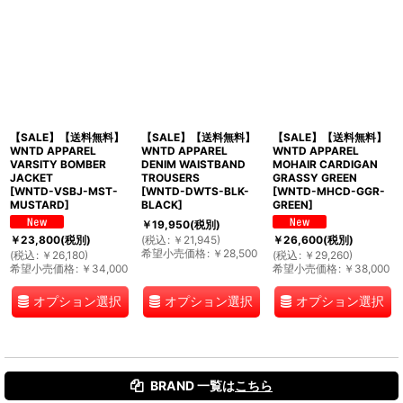
【SALE】【送料無料】
【SALE】【送料無料】
【SALE】【送料無料】
WNTD APPAREL
WNTD APPAREL
WNTD APPAREL
VARSITY BOMBER
DENIM WAISTBAND
MOHAIR CARDIGAN
JACKET
TROUSERS
GRASSY GREEN
[
WNTD-VSBJ-MST-
[
WNTD-DWTS-BLK-
[
WNTD-MHCD-GGR-
MUSTARD
]
BLACK
]
GREEN
]
￥
19,950
(税別)
(
税込
:
￥
21,945
)
￥
23,800
(税別)
￥
26,600
(税別)
希望小売価格
:
￥
28,500
(
税込
:
￥
26,180
)
(
税込
:
￥
29,260
)
希望小売価格
:
￥
34,000
希望小売価格
:
￥
38,000
オプション選択
オプション選択
オプション選択
BRAND 一覧は
こちら