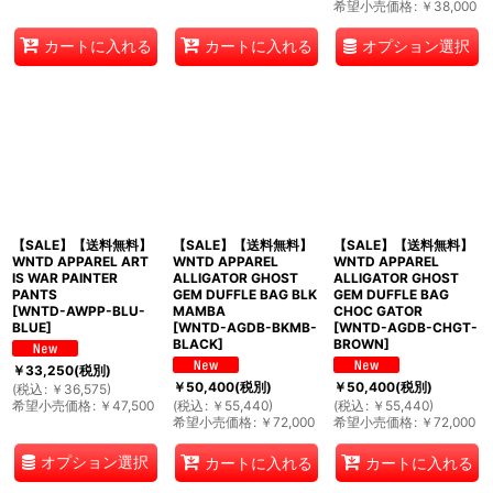
希望小売価格
:
￥
38,000
オプション選択
カートに入れる
カートに入れる
【SALE】【送料無料】
【SALE】【送料無料】
【SALE】【送料無料】
WNTD APPAREL ART
WNTD APPAREL
WNTD APPAREL
IS WAR PAINTER
ALLIGATOR GHOST
ALLIGATOR GHOST
PANTS
GEM DUFFLE BAG BLK
GEM DUFFLE BAG
[
WNTD-AWPP-BLU-
MAMBA
CHOC GATOR
BLUE
]
[
WNTD-AGDB-BKMB-
[
WNTD-AGDB-CHGT-
BLACK
]
BROWN
]
￥
33,250
(税別)
￥
50,400
(税別)
￥
50,400
(税別)
(
税込
:
￥
36,575
)
希望小売価格
:
￥
47,500
(
税込
:
￥
55,440
)
(
税込
:
￥
55,440
)
希望小売価格
:
￥
72,000
希望小売価格
:
￥
72,000
オプション選択
カートに入れる
カートに入れる