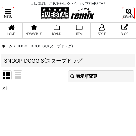
大阪南堀江にあるセレクトショップFIVESTAR
MENU
商品検索
HOME
NEW WEB UP
BRAND
ITEM
STYLE
BLOG
ホーム
>
SNOOP DOGG'S(スヌープドッグ)
SNOOP DOGG'S(スヌープドッグ)
表示順変更
閉じる
3
件
表示数
:
並び順
:
絞り込む