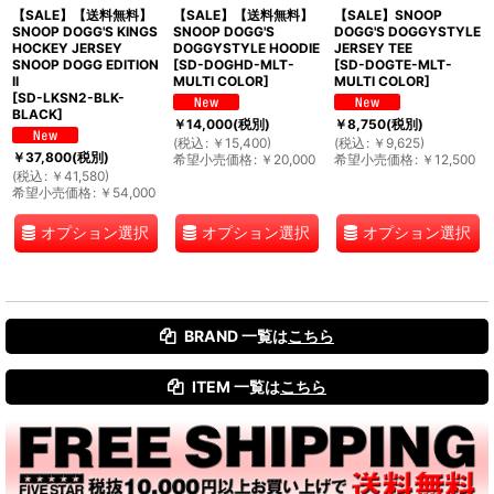
【SALE】【送料無料】
【SALE】【送料無料】
【SALE】SNOOP
SNOOP DOGG'S KINGS
SNOOP DOGG'S
DOGG'S DOGGYSTYLE
HOCKEY JERSEY
DOGGYSTYLE HOODIE
JERSEY TEE
SNOOP DOGG EDITION
[
SD-DOGHD-MLT-
[
SD-DOGTE-MLT-
II
MULTI COLOR
]
MULTI COLOR
]
[
SD-LKSN2-BLK-
BLACK
]
￥
14,000
(税別)
￥
8,750
(税別)
(
税込
:
￥
15,400
)
(
税込
:
￥
9,625
)
￥
37,800
(税別)
希望小売価格
:
￥
20,000
希望小売価格
:
￥
12,500
(
税込
:
￥
41,580
)
希望小売価格
:
￥
54,000
オプション選択
オプション選択
オプション選択
BRAND 一覧は
こちら
ITEM 一覧は
こちら