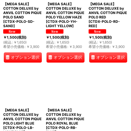
【MEGA SALE】
【MEGA SALE】
【MEGA SALE】
COTTON DELUXE by
COTTON DELUXE by
COTTON DELUXE by
ANVIL COTTON PIQUE
ANVIL COTTON PIQUE
ANVIL COTTON PIQUE
POLO SAND
POLO YELLOW HAZE
POLO RED
[
CTDX-POLO-SD-
[
CTDX-POLO-YH-
[
CTDX-POLO-RD-
SAND
]
LIGHT YELLOW
]
RED
]
￥
1,500
(税別)
￥
1,500
(税別)
￥
1,500
(税別)
(
税込
:
￥
1,650
)
(
税込
:
￥
1,650
)
(
税込
:
￥
1,650
)
希望小売価格
:
￥
3,900
希望小売価格
:
￥
3,900
希望小売価格
:
￥
3,900
オプション選択
オプション選択
オプション選択
【MEGA SALE】
【MEGA SALE】
COTTON DELUXE by
COTTON DELUXE by
ANVIL COTTON PIQUE
ANVIL COTTON PIQUE
POLO LIGHT BLUE
POLO ROYAL BLUE
[
CTDX-POLO-LB-
[
CTDX-POLO-RB-