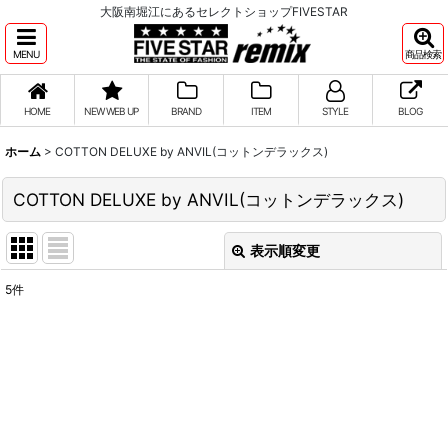
大阪南堀江にあるセレクトショップFIVESTAR
MENU
商品検索
HOME
NEW WEB UP
BRAND
ITEM
STYLE
BLOG
ホーム
>
COTTON DELUXE by ANVIL(コットンデラックス)
COTTON DELUXE by ANVIL(コットンデラックス)
表示順変更
閉じる
5
件
表示数
:
並び順
:
絞り込む