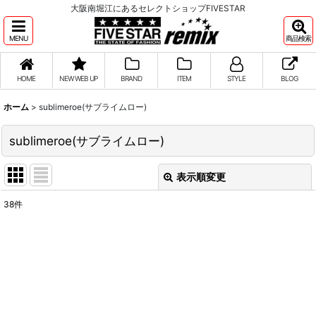
大阪南堀江にあるセレクトショップFIVESTAR
MENU
商品検索
HOME
NEW WEB UP
BRAND
ITEM
STYLE
BLOG
ホーム
>
sublimeroe(サブライムロー)
sublimeroe(サブライムロー)
表示順変更
閉じる
38
件
表示数
:
並び順
:
絞り込む