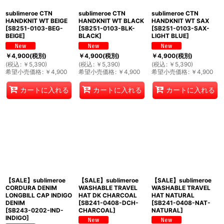
sublimeroe CTN
sublimeroe CTN
sublimeroe CTN
HANDKNIT WT BEIGE
HANDKNIT WT BLACK
HANDKNIT WT SAX
[
SB251-0103-BEG-
[
SB251-0103-BLK-
[
SB251-0103-SAX-
BEIGE
]
BLACK
]
LIGHT BLUE
]
￥
4,900
(税別)
￥
4,900
(税別)
￥
4,900
(税別)
(
税込
:
￥
5,390
)
(
税込
:
￥
5,390
)
(
税込
:
￥
5,390
)
希望小売価格
:
￥
4,900
希望小売価格
:
￥
4,900
希望小売価格
:
￥
4,900
カートに入れる
カートに入れる
カートに入れる
【SALE】sublimeroe
【SALE】sublimeroe
【SALE】sublimeroe
CORDURA DENIM
WASHABLE TRAVEL
WASHABLE TRAVEL
LONGBILL CAP INDIGO
HAT DK CHARCOAL
HAT NATURAL
DENIM
[
SB241-0408-DCH-
[
SB241-0408-NAT-
[
SB243-0202-IND-
CHARCOAL
]
NATURAL
]
INDIGO
]