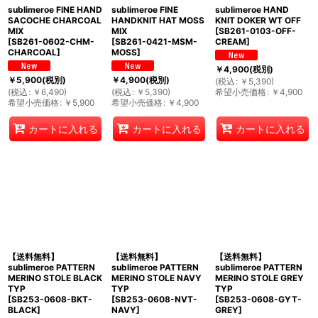
sublimeroe FINE HAND
sublimeroe FINE
sublimeroe HAND
SACOCHE CHARCOAL
HANDKNIT HAT MOSS
KNIT DOKER WT OFF
MIX
MIX
[
SB261-0103-OFF-
[
SB261-0602-CHM-
[
SB261-0421-MSM-
CREAM
]
CHARCOAL
]
MOSS
]
￥
4,900
(税別)
￥
5,900
(税別)
￥
4,900
(税別)
(
税込
:
￥
5,390
)
(
税込
:
￥
6,490
)
(
税込
:
￥
5,390
)
希望小売価格
:
￥
4,900
希望小売価格
:
￥
5,900
希望小売価格
:
￥
4,900
カートに入れる
カートに入れる
カートに入れる
【送料無料】
【送料無料】
【送料無料】
sublimeroe PATTERN
sublimeroe PATTERN
sublimeroe PATTERN
MERINO STOLE BLACK
MERINO STOLE NAVY
MERINO STOLE GREY
TYP
TYP
TYP
[
SB253-0608-BKT-
[
SB253-0608-NVT-
[
SB253-0608-GYT-
BLACK
]
NAVY
]
GREY
]