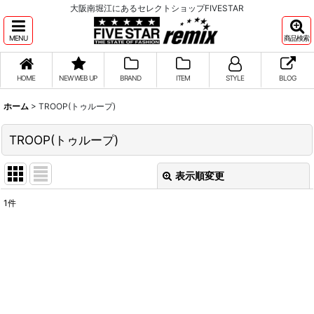
大阪南堀江にあるセレクトショップFIVESTAR
MENU
商品検索
HOME
NEW WEB UP
BRAND
ITEM
STYLE
BLOG
ホーム
>
TROOP(トゥループ)
TROOP(トゥループ)
表示順変更
閉じる
1
件
表示数
:
並び順
:
絞り込む