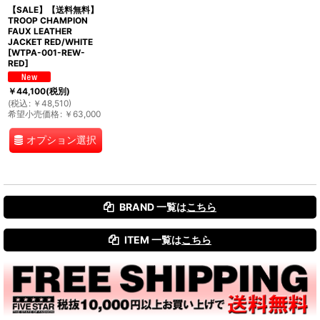
【SALE】【送料無料】
TROOP CHAMPION
FAUX LEATHER
JACKET RED/WHITE
[
WTPA-001-REW-
RED
]
￥
44,100
(税別)
(
税込
:
￥
48,510
)
希望小売価格
:
￥
63,000
オプション選択
BRAND 一覧は
こちら
ITEM 一覧は
こちら