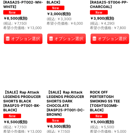
[
RASA25-PT002-WH-
BLACK
]
[
RASA25-ST004-PP-
WHITE
]
CHARCOAL
]
￥
3,000
(税別)
￥
6,500
(税別)
￥
3,900
(税別)
(
税込
:
￥
3,300
)
(
税込
:
￥
7,150
)
希望小売価格
:
￥
6,000
(
税込
:
￥
4,290
)
希望小売価格
:
￥
13,000
希望小売価格
:
￥
7,800
オプション選択
オプション選択
オプション選択
【SALE】Rap Attack
【SALE】Rap Attack
ROCK OFF
LEGENDS PRODUCER
LEGENDS PRODUCER
PERTERTOSH
SHORTS BLACK
SHORTS DARK
SMOKING SS TEE
[
RASP25-PT001-BK-
CHOCOLATE
[
TOSHTS03MB-
BLACK
]
[
RASP25-PT001-DC-
BLACK
]
BROWN
]
￥
6,500
(税別)
￥
5,000
(税別)
￥
6,500
(税別)
(
税込
:
￥
7,150
)
(
税込
:
￥
5,500
)
希望小売価格
:
￥
13,000
(
税込
:
￥
7,150
)
希望小売価格
:
￥
5,000