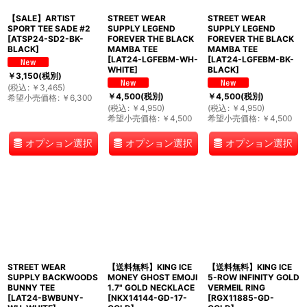
【SALE】ARTIST
STREET WEAR
STREET WEAR
SPORT TEE SADE #2
SUPPLY LEGEND
SUPPLY LEGEND
[
ATSP24-SD2-BK-
FOREVER THE BLACK
FOREVER THE BLACK
BLACK
]
MAMBA TEE
MAMBA TEE
[
LAT24-LGFEBM-WH-
[
LAT24-LGFEBM-BK-
WHITE
]
BLACK
]
￥
3,150
(税別)
(
税込
:
￥
3,465
)
￥
4,500
(税別)
￥
4,500
(税別)
希望小売価格
:
￥
6,300
(
税込
:
￥
4,950
)
(
税込
:
￥
4,950
)
希望小売価格
:
￥
4,500
希望小売価格
:
￥
4,500
オプション選択
オプション選択
オプション選択
STREET WEAR
【送料無料】KING ICE
【送料無料】KING ICE
SUPPLY BACKWOODS
MONEY GHOST EMOJI
5-ROW INFINITY GOLD
BUNNY TEE
1.7" GOLD NECKLACE
VERMEIL RING
[
LAT24-BWBUNY-
[
NKX14144-GD-17-
[
RGX11885-GD-