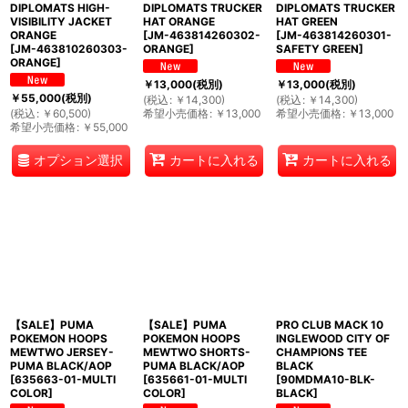
DIPLOMATS HIGH-
DIPLOMATS TRUCKER
DIPLOMATS TRUCKER
VISIBILITY JACKET
HAT ORANGE
HAT GREEN
ORANGE
[
JM-463814260302-
[
JM-463814260301-
[
JM-463810260303-
ORANGE
]
SAFETY GREEN
]
ORANGE
]
￥
13,000
(税別)
￥
13,000
(税別)
￥
55,000
(税別)
(
税込
:
￥
14,300
)
(
税込
:
￥
14,300
)
(
税込
:
￥
60,500
)
希望小売価格
:
￥
13,000
希望小売価格
:
￥
13,000
希望小売価格
:
￥
55,000
オプション選択
カートに入れる
カートに入れる
【SALE】PUMA
【SALE】PUMA
PRO CLUB MACK 10
POKEMON HOOPS
POKEMON HOOPS
INGLEWOOD CITY OF
MEWTWO JERSEY-
MEWTWO SHORTS-
CHAMPIONS TEE
PUMA BLACK/AOP
PUMA BLACK/AOP
BLACK
[
635663-01-MULTI
[
635661-01-MULTI
[
90MDMA10-BLK-
COLOR
]
COLOR
]
BLACK
]