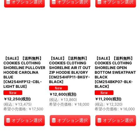
オプション選択
オプション選択
オプション選択
【SALE】【送料無料】
【SALE】【送料無料】
【SALE】【送料無料】
COOKIES CLOTHING
COOKIES CLOTHING
COOKIES CLOTHING
SHORELINE PULLOVER
SHORELINE AIR IT OUT
SHORELINE OPEN
HOODIE CAROLINA
ZIP HOODIE BLK/GRY
BOTTOM SWEATPANT
BLUE
[
CM254HFP11-BKGY-
BLACK
[
CM254HFP12-CBL-
BLACK
]
[
CM254BKP07-BLK-
LIGHT BLUE
]
BLACK
]
￥
12,600
(税別)
￥
12,250
(税別)
￥
11,200
(税別)
(
税込
:
￥
13,860
)
(
税込
:
￥
13,475
)
希望小売価格
:
￥
18,000
(
税込
:
￥
12,320
)
希望小売価格
:
￥
17,500
希望小売価格
:
￥
16,000
オプション選択
オプション選択
オプション選択