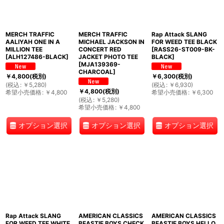
MERCH TRAFFIC
MERCH TRAFFIC
Rap Attack SLANG
AALIYAH ONE IN A
MICHAEL JACKSON IN
FOR WEED TEE BLACK
MILLION TEE
CONCERT RED
[
RASS26-ST009-BK-
[
ALH127486-BLACK
]
JACKET PHOTO TEE
BLACK
]
[
MJA139369-
CHARCOAL
]
￥
4,800
(税別)
￥
6,300
(税別)
(
税込
:
￥
5,280
)
(
税込
:
￥
6,930
)
￥
4,800
(税別)
希望小売価格
:
￥
4,800
希望小売価格
:
￥
6,300
(
税込
:
￥
5,280
)
希望小売価格
:
￥
4,800
オプション選択
オプション選択
オプション選択
Rap Attack SLANG
AMERICAN CLASSICS
AMERICAN CLASSICS
FOR WEED TEE WHITE
BEASTIE BOYS CHECK
BEASTIE BOYS HELLO