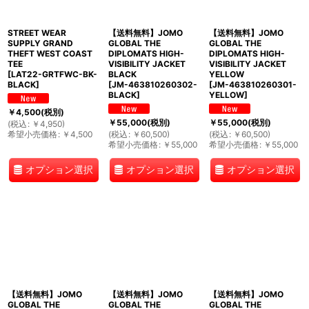
STREET WEAR
【送料無料】JOMO
【送料無料】JOMO
SUPPLY GRAND
GLOBAL THE
GLOBAL THE
THEFT WEST COAST
DIPLOMATS HIGH-
DIPLOMATS HIGH-
TEE
VISIBILITY JACKET
VISIBILITY JACKET
[
LAT22-GRTFWC-BK-
BLACK
YELLOW
BLACK
]
[
JM-463810260302-
[
JM-463810260301-
BLACK
]
YELLOW
]
￥
4,500
(税別)
￥
55,000
(税別)
￥
55,000
(税別)
(
税込
:
￥
4,950
)
希望小売価格
:
￥
4,500
(
税込
:
￥
60,500
)
(
税込
:
￥
60,500
)
希望小売価格
:
￥
55,000
希望小売価格
:
￥
55,000
オプション選択
オプション選択
オプション選択
【送料無料】JOMO
【送料無料】JOMO
【送料無料】JOMO
GLOBAL THE
GLOBAL THE
GLOBAL THE