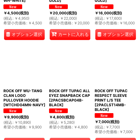
WH-WHITE
]
GOLD
]
GOLD
]
￥
4,500
(税別)
￥
20,000
(税別)
￥
16,000
(税別)
(
税込
:
￥
4,950
)
(
税込
:
￥
22,000
)
(
税込
:
￥
17,600
)
希望小売価格
:
￥
4,500
希望小売価格
:
￥
20,000
希望小売価格
:
￥
16,000
オプション選択
オプション選択
カートに入れる
ROCK OFF WU-TANG
ROCK OFF TUPAC ALL
ROCK OFF TUPAC
CLAN LOGO
EYEZ SNAPBACK CAP
RESPECT SLEEVE
PULLOVER HOODIE
[
2PACSBCAP04B-
PRINT L/S TEE
[
WTCHD04MN-NAVY
]
BLACK
]
[
2PACLST14MB-
BLACK
]
￥
9,900
(税別)
￥
4,800
(税別)
￥
7,000
(税別)
(
税込
:
￥
10,890
)
(
税込
:
￥
5,280
)
希望小売価格
:
￥
9,900
希望小売価格
:
￥
4,800
(
税込
:
￥
7,700
)
希望小売価格
:
￥
7,000