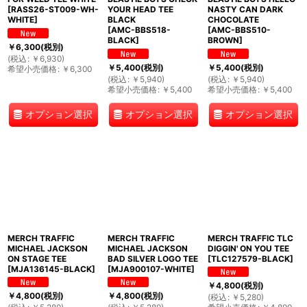
[
RASS26-ST009-WH-
YOUR HEAD TEE
NASTY CAN DARK
WHITE
]
BLACK
CHOCOLATE
[
AMC-BBS518-
[
AMC-BBS510-
BLACK
]
BROWN
]
￥
6,300
(税別)
(
税込
:
￥
6,930
)
￥
5,400
(税別)
￥
5,400
(税別)
希望小売価格
:
￥
6,300
(
税込
:
￥
5,940
)
(
税込
:
￥
5,940
)
希望小売価格
:
￥
5,400
希望小売価格
:
￥
5,400
オプション選択
オプション選択
オプション選択
MERCH TRAFFIC
MERCH TRAFFIC
MERCH TRAFFIC TLC
MICHAEL JACKSON
MICHAEL JACKSON
DIGGIN' ON YOU TEE
ON STAGE TEE
BAD SILVER LOGO TEE
[
TLC127579-BLACK
]
[
MJA136145-BLACK
]
[
MJA900107-WHITE
]
￥
4,800
(税別)
￥
4,800
(税別)
￥
4,800
(税別)
(
税込
:
￥
5,280
)