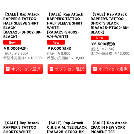
【SALE】Rap Attack
【SALE】Rap Attack
【SALE】Rap Attack
RAPPER'S TATTOO
RAPPER'S TATTOO
RAPPER'S TATTOO
HALF SLEEVE SHIRT
HALF SLEEVE SHIRT
SHORTS BLACK
BLACK
WHITE
[
RASA25-PT002-BK-
[
RASA25-SH002-BK-
[
RASA25-SH002-
BLACK
]
BLACK
]
WH-WHITE
]
￥
6,500
(税別)
￥
9,000
(税別)
￥
9,000
(税別)
(
税込
:
￥
7,150
)
(
税込
:
￥
9,900
)
(
税込
:
￥
9,900
)
希望小売価格
:
￥
13,000
希望小売価格
:
￥
18,000
希望小売価格
:
￥
18,000
オプション選択
オプション選択
オプション選択
【SALE】Rap Attack
【SALE】Rap Attack
【SALE】Rap Attack
RAPPER'S TATTOO
C.R.E.A.M. TEE BLACK
2PAC IN NEW YORK
SHORTS WHITE
[
RASA25-ST003-BK-
PIGMENT TEE