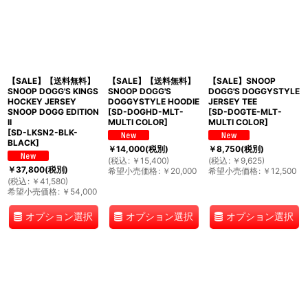
【SALE】【送料無料】
【SALE】【送料無料】
【SALE】SNOOP
SNOOP DOGG'S KINGS
SNOOP DOGG'S
DOGG'S DOGGYSTYLE
HOCKEY JERSEY
DOGGYSTYLE HOODIE
JERSEY TEE
SNOOP DOGG EDITION
[
SD-DOGHD-MLT-
[
SD-DOGTE-MLT-
II
MULTI COLOR
]
MULTI COLOR
]
[
SD-LKSN2-BLK-
BLACK
]
￥
14,000
(税別)
￥
8,750
(税別)
(
税込
:
￥
15,400
)
(
税込
:
￥
9,625
)
￥
37,800
(税別)
希望小売価格
:
￥
20,000
希望小売価格
:
￥
12,500
(
税込
:
￥
41,580
)
希望小売価格
:
￥
54,000
オプション選択
オプション選択
オプション選択