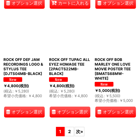
オプション選択
オプション選択
カートに入れる
ROCK OFF DEF JAM
ROCK OFF TUPAC ALL
ROCK OFF BOB
RECORDINGS LOGO &
EYEZ HOMAGE TEE
MARLEY ONE LOVE
STYLUS TEE
[
2PACTS22MB-
MOVIE POSTER TEE
[
DJTS04MB-BLACK
]
BLACK
]
[
BMATS68MW-
WHITE
]
￥
4,800
(税別)
￥
4,800
(税別)
￥
5,000
(税別)
(
税込
:
￥
5,280
)
(
税込
:
￥
5,280
)
希望小売価格
:
￥
4,800
希望小売価格
:
￥
4,800
(
税込
:
￥
5,500
)
希望小売価格
:
￥
5,000
オプション選択
オプション選択
オプション選択
1
2
次
»