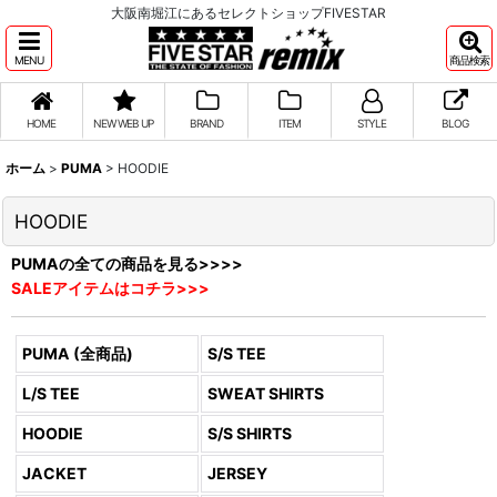
大阪南堀江にあるセレクトショップFIVESTAR
MENU
商品検索
HOME
NEW WEB UP
BRAND
ITEM
STYLE
BLOG
ホーム
>
PUMA
>
HOODIE
HOODIE
PUMAの全ての商品を見る>>>>
SALEアイテムはコチラ>>>
PUMA (全商品)
S/S TEE
L/S TEE
SWEAT SHIRTS
HOODIE
S/S SHIRTS
JACKET
JERSEY