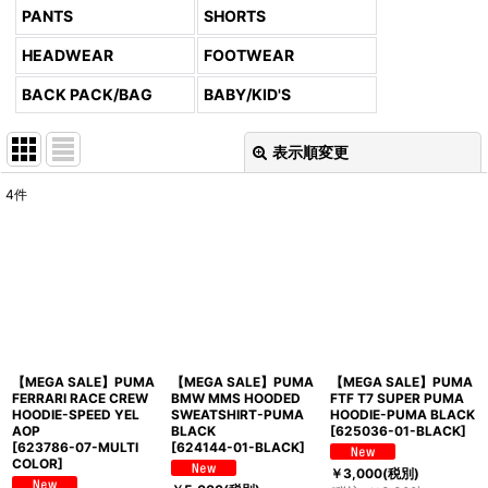
PANTS
SHORTS
HEADWEAR
FOOTWEAR
BACK PACK/BAG
BABY/KID'S
表示順変更
閉じる
4
件
表示数
:
並び順
:
絞り込む
【MEGA SALE】PUMA
【MEGA SALE】PUMA
【MEGA SALE】PUMA
FERRARI RACE CREW
BMW MMS HOODED
FTF T7 SUPER PUMA
HOODIE-SPEED YEL
SWEATSHIRT-PUMA
HOODIE-PUMA BLACK
AOP
BLACK
[
625036-01-BLACK
]
[
623786-07-MULTI
[
624144-01-BLACK
]
COLOR
]
￥
3,000
(税別)