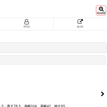
商品検索
STYLE
BLOG
閉じる
) S：着丈78.5 身幅104 肩幅42 袖丈65…