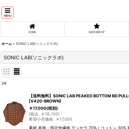
MENU
HOME
NEW WEB UP
ホーム
>
SONIC LAB(ソニックラボ)
SONIC LAB(ソニックラボ)
2
件
表示数
:
【送料無料】SONIC LAB PEAKED BOTTOM BD PULLO
[
V420-BROWN
]
並び順
:
￥
17,000
(税別)
(
税込
:
￥
18,700
)
希望小売価格
:
￥
17,000
素材 表地：指定外繊維 テンセラ 70% / コットン 30% 