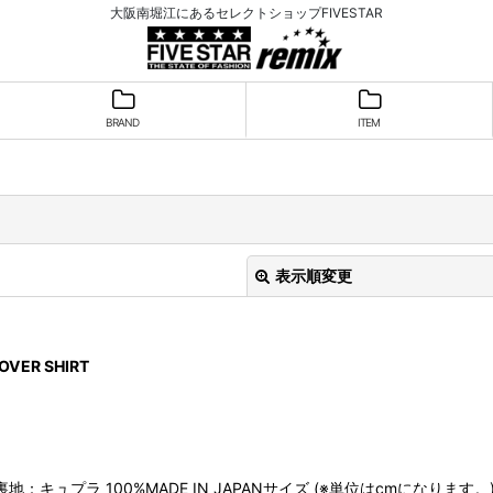
大阪南堀江にあるセレクトショップFIVESTAR
BRAND
ITEM
表示順変更
VER SHIRT
絞り込む
裏地：キュプラ 100%MADE IN JAPANサイズ (※単位はcmになります。