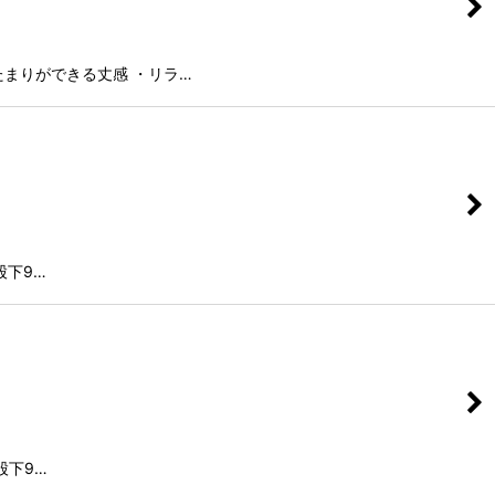
たまりができる丈感 ・リラ…
股下9…
股下9…