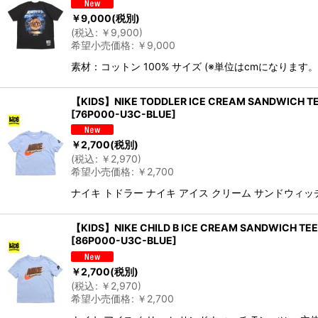
￥
9,000
(税別)
(
税込
:
￥
9,900
)
希望小売価格
:
￥
9,000
素材：コットン 100% サイズ (※単位はcmになります。
【KIDS】NIKE TODDLER ICE CREAM SANDWICH T
[
76P000-U3C-BLUE
]
￥
2,700
(税別)
(
税込
:
￥
2,970
)
希望小売価格
:
￥
2,700
ナイキ トドラー ナイキ アイス クリーム サンドウィ
【KIDS】NIKE CHILD B ICE CREAM SANDWICH TE
[
86P000-U3C-BLUE
]
￥
2,700
(税別)
(
税込
:
￥
2,970
)
希望小売価格
:
￥
2,700