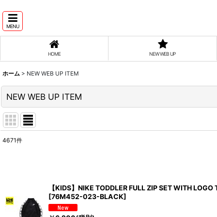
MENU
HOME
NEW WEB UP
ホーム
>
NEW WEB UP ITEM
NEW WEB UP ITEM
4671
件
表示数
:
並び順
:
【KIDS】NIKE TODDLER FULL ZIP SET WITH LOGO
[
76M452-023-BLACK
]