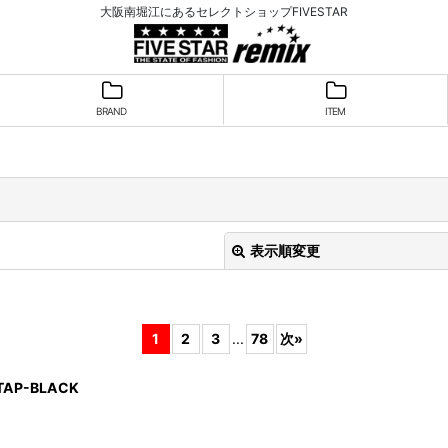
大阪南堀江にあるセレクトショップFIVESTAR
BRAND
ITEM
表示順変更
1
2
3
...
78
次
»
 TAP-BLACK
絞り込む