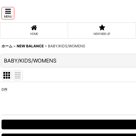
MENU
HOME
NEW WEB UP
ホーム
>
NEW BALANCE
>
BABY/KIDS/WOMENS
BABY/KIDS/WOMENS
0
件
表示数
:
並び順
: