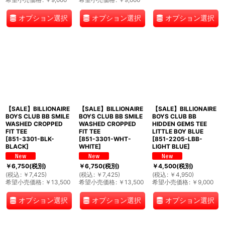
オプション選択
オプション選択
オプション選択
【SALE】BILLIONAIRE
【SALE】BILLIONAIRE
【SALE】BILLIONAIRE
BOYS CLUB BB SMILE
BOYS CLUB BB SMILE
BOYS CLUB BB
WASHED CROPPED
WASHED CROPPED
HIDDEN GEMS TEE
FIT TEE
FIT TEE
LITTLE BOY BLUE
[
851-3301-BLK-
[
851-3301-WHT-
[
851-2205-LBB-
BLACK
]
WHITE
]
LIGHT BLUE
]
￥
6,750
(税別)
￥
6,750
(税別)
￥
4,500
(税別)
(
税込
:
￥
7,425
)
(
税込
:
￥
7,425
)
(
税込
:
￥
4,950
)
希望小売価格
:
￥
13,500
希望小売価格
:
￥
13,500
希望小売価格
:
￥
9,000
オプション選択
オプション選択
オプション選択