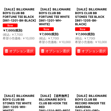
【SALE】BILLIONAIRE
【SALE】BILLIONAIRE
【SALE】BILLIONAIRE
BOYS CLUB BB
BOYS CLUB BB
BOYS CLUB BB
FORTUNE TEE BLACK
FORTUNE TEE WHITE
STONES TEE BLACK
[
861-1201-BK-BLACK
]
[
861-1201-WH-
[
861-1205-BK-
WHITE
]
BLACK
]
￥
7,000
(税別)
￥
7,000
(税別)
￥
7,000
(税別)
(
税込
:
￥
7,700
)
希望小売価格
:
￥
10,000
(
税込
:
￥
7,700
)
(
税込
:
￥
7,700
)
希望小売価格
:
￥
10,000
希望小売価格
:
￥
10,000
オプション選択
オプション選択
オプション選択
【SALE】BILLIONAIRE
【SALE】【送料無料】
【SALE】BILLIONAIRE
BOYS CLUB BB
BILLIONAIRE BOYS
BOYS CLUB BB
STONES TEE WHITE
CLUB BB HOOK TEE
RECORD RINGER TEE
[
861-1205-WH-
RED
GARDENIA
WHITE
]
[
861-1314-RED-RED
]
[
851-4301-GRD-