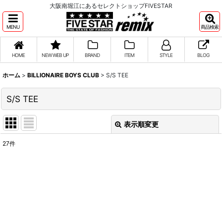
大阪南堀江にあるセレクトショップFIVESTAR
MENU
商品検索
HOME
NEW WEB UP
BRAND
ITEM
STYLE
BLOG
ホーム
>
BILLIONAIRE BOYS CLUB
>
S/S TEE
S/S TEE
表示順変更
閉じる
27
件
表示数
:
並び順
:
絞り込む