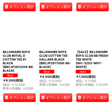
オプション選択
オプション選択
オプション選択
BILLIONAIRE BOYS
BILLIONAIRE BOYS
【SALE】BILLIONAIRE
CLUB INITIAL D
CLUB COTTON TEE
BOYS CLUB BB FRESH
COTTON TEE #1
DALLARS BLACK
TEE WHITE
BLACK
[
BBCJP261T009-BK-
[
861-3203-WHT-
[
BBCJP261C018-BK-
BLACK
]
WHITE
]
BLACK
]
￥
9,500
(税別)
￥
7,000
(税別)
￥
9,500
(税別)
(
税込
:
￥
10,450
)
(
税込
:
￥
7,700
)
(
税込
:
￥
10,450
)
希望小売価格
:
￥
9,500
希望小売価格
:
￥
10,000
希望小売価格
:
￥
9,500
オプション選択
オプション選択
オプション選択