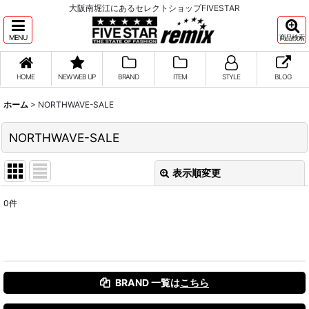
大阪南堀江にあるセレクトショップFIVESTAR
MENU
商品検索
HOME
NEW WEB UP
BRAND
ITEM
STYLE
BLOG
ホーム
>
NORTHWAVE-SALE
NORTHWAVE-SALE
表示順変更
閉じる
0
件
表示数
:
並び順
:
BRAND 一覧は
こちら
絞り込む