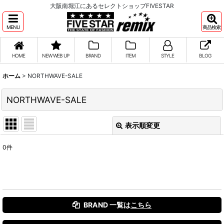
大阪南堀江にあるセレクトショップFIVESTAR
MENU
商品検索
HOME
NEW WEB UP
BRAND
ITEM
STYLE
BLOG
ホーム
>
NORTHWAVE-SALE
NORTHWAVE-SALE
表示順変更
閉じる
0
件
表示数
:
並び順
:
BRAND 一覧は
こちら
絞り込む