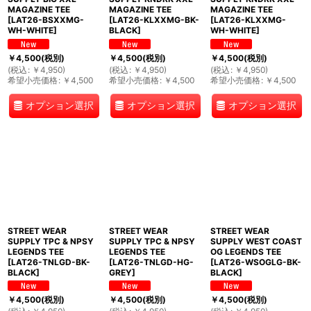
MAGAZINE TEE
MAGAZINE TEE
MAGAZINE TEE
[
LAT26-BSXXMG-
[
LAT26-KLXXMG-BK-
[
LAT26-KLXXMG-
WH-WHITE
]
BLACK
]
WH-WHITE
]
￥
4,500
(税別)
￥
4,500
(税別)
￥
4,500
(税別)
(
税込
:
￥
4,950
)
(
税込
:
￥
4,950
)
(
税込
:
￥
4,950
)
希望小売価格
:
￥
4,500
希望小売価格
:
￥
4,500
希望小売価格
:
￥
4,500
オプション選択
オプション選択
オプション選択
STREET WEAR
STREET WEAR
STREET WEAR
SUPPLY TPC & NPSY
SUPPLY TPC & NPSY
SUPPLY WEST COAST
LEGENDS TEE
LEGENDS TEE
OG LEGENDS TEE
[
LAT26-TNLGD-BK-
[
LAT26-TNLGD-HG-
[
LAT26-WSOGLG-BK-
BLACK
]
GREY
]
BLACK
]
￥
4,500
(税別)
￥
4,500
(税別)
￥
4,500
(税別)