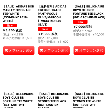
【SALE】ADIDAS BOB
【送料無料】ADIDAS
【SALE】BILLIONAIRE
MARLEY ORIGINALS
FIREBIRD TRACK
BOYS CLUB BB
TEE-WHITE
PANT-FOCUS
FORTUNE TEE BLACK
[
CC849-KD2419-
OLIVE/MAROON
[
861-1201-BK-BLACK
]
WHITE
]
[
TV934-KE1649-
OLIVE
]
￥
7,000
(税別)
￥
3,850
(税別)
(
税込
:
￥
7,700
)
￥
11,000
(税別)
(
税込
:
￥
4,235
)
希望小売価格
:
￥
10,000
希望小売価格
:
￥
5,500
(
税込
:
￥
12,100
)
希望小売価格
:
￥
11,000
オプション選択
オプション選択
オプション選択
【SALE】BILLIONAIRE
【SALE】BILLIONAIRE
【SALE】BILLIONAIRE
BOYS CLUB BB
BOYS CLUB BB
BOYS CLUB BB
FORTUNE TEE WHITE
STONES TEE BLACK
STONES TEE WHITE
[
861-1201-WH-
[
861-1205-BK-
[
861-1205-WH-