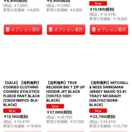
￥
6,800
(税別)
￥
6,800
(税別)
(
税込
:
￥
7,480
)
(
税込
:
￥
7,480
)
￥
13,160
(税別)
希望小売価格
:
￥
6,800
希望小売価格
:
￥
6,800
(
税込
:
￥
14,476
)
希望小売価格
:
￥
18,800
オプション選択
オプション選択
オプション選択
【SALE】【送料無料】
【送料無料】TRUE
【送料無料】MITCHELL
COOKIES CLOTHING
RELIGION BIG T ZIP UP
& NESS SWINGMAN
COOKIES ATHLETICS
HOODIE JET BLACK
JERSEY MAGIC 03 #1
FLEECE PANT BLACK
[
105753-1001-
TRACY MCGRADY
[
CM261BKP03-BLK-
BLACK
]
[
SMJYAC18098-
BLACK
]
BLACK
]
￥
27,000
(税別)
￥
13,160
(税別)
￥
22,700
(税別)
(
税込
:
￥
29,700
)
(
税込
:
￥
14,476
)
希望小売価格
:
￥
27,000
(
税込
:
￥
24,970
)
希望小売価格
:
￥
18,800
希望小売価格
:
￥
22,700