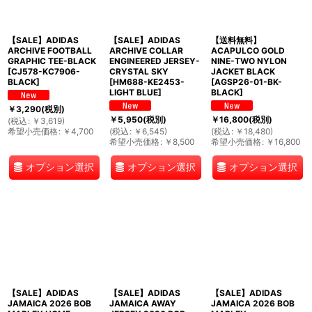
【SALE】ADIDAS
【SALE】ADIDAS
【送料無料】
ARCHIVE FOOTBALL
ARCHIVE COLLAR
ACAPULCO GOLD
GRAPHIC TEE-BLACK
ENGINEERED JERSEY-
NINE-TWO NYLON
[
CJ578-KC7906-
CRYSTAL SKY
JACKET BLACK
BLACK
]
[
HM688-KE2453-
[
AGSP26-01-BK-
LIGHT BLUE
]
BLACK
]
￥
3,290
(税別)
￥
5,950
(税別)
￥
16,800
(税別)
(
税込
:
￥
3,619
)
希望小売価格
:
￥
4,700
(
税込
:
￥
6,545
)
(
税込
:
￥
18,480
)
希望小売価格
:
￥
8,500
希望小売価格
:
￥
16,800
オプション選択
オプション選択
オプション選択
【SALE】ADIDAS
【SALE】ADIDAS
【SALE】ADIDAS
JAMAICA 2026 BOB
JAMAICA AWAY
JAMAICA 2026 BOB