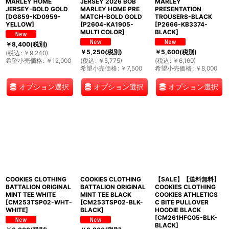
MARLEY HOME
JERSEY 2026 BOB
MARLEY
JERSEY-BOLD GOLD
MARLEY HOME PRE
PRESENTATION
[
DG859-KD0959-
MATCH-BOLD GOLD
TROUSERS-BLACK
YELLOW
]
[
P2604-KA1905-
[
P2666-KB3374-
MULTI COLOR
]
BLACK
]
￥
8,400
(税別)
￥
5,250
(税別)
￥
5,600
(税別)
(
税込
:
￥
9,240
)
希望小売価格
:
￥
12,000
(
税込
:
￥
5,775
)
(
税込
:
￥
6,160
)
希望小売価格
:
￥
7,500
希望小売価格
:
￥
8,000
オプション選択
オプション選択
オプション選択
COOKIES CLOTHING
COOKIES CLOTHING
【SALE】【送料無料】
BATTALION ORIGINAL
BATTALION ORIGINAL
COOKIES CLOTHING
MINT TEE WHITE
MINT TEE BLACK
COOKIES ATHLETICS
[
CM253TSP02-WHT-
[
CM253TSP02-BLK-
C BITE PULLOVER
WHITE
]
BLACK
]
HOODIE BLACK
[
CM261HFC05-BLK-
BLACK
]