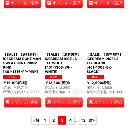
オプション選択
オプション選択
オプション選択
【SALE】【送料無料】
【SALE】【送料無料】
【SALE】【送料無料】
ICECREAM CONE MAN
ICECREAM DICE LS
ICECREAM DICE LS
SWEATSHIRT PRISM
TEE WHITE
TEE BLACK
PINK
[
461-1308-WH-
[
461-1308-BK-
[
461-1316-PP-PINK
]
WHITE
]
BLACK
]
￥
16,100
(税別)
￥
12,600
(税別)
￥
12,600
(税別)
(
税込
:
￥
17,710
)
(
税込
:
￥
13,860
)
(
税込
:
￥
13,860
)
希望小売価格
:
￥
23,000
希望小売価格
:
￥
18,000
希望小売価格
:
￥
18,000
オプション選択
オプション選択
オプション選択
«
前
1
2
3
4
...
13
次
»