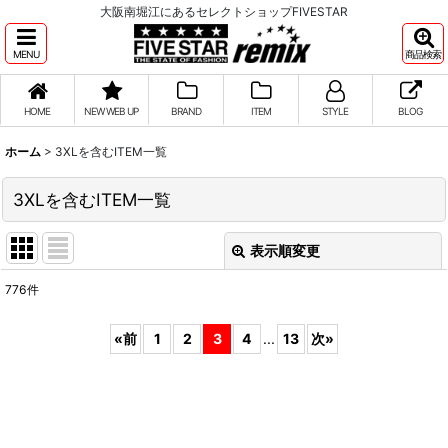
大阪南堀江にあるセレクトショップFIVESTAR
MENU
商品検索
HOME
NEW WEB UP
BRAND
ITEM
STYLE
BLOG
ホーム
>
3XLを含むITEM一覧
3XLを含むITEM一覧
表示順変更
閉じる
776
件
表示数
:
«
前
1
2
3
4
...
13
次
»
並び順
:
絞り込む