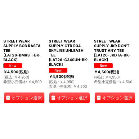
STREET WEAR
STREET WEAR
STREET WEAR
SUPPLY BOB RASTA
SUPPLY GTR R34
SUPPLY JKR DON'T
TEE
SKYLINE UNLEASH
TRUST ANY TEE
[
LAT26-BMRST-BK-
TEE
[
LAT26-JKDTA-BK-
BLACK
]
[
LAT26-G34SUN-BK-
BLACK
]
BLACK
]
￥
4,500
(税別)
￥
4,500
(税別)
￥
4,500
(税別)
(
税込
:
￥
4,950
)
(
税込
:
￥
4,950
)
希望小売価格
:
￥
4,500
(
税込
:
￥
4,950
)
希望小売価格
:
￥
4,500
希望小売価格
:
￥
4,500
オプション選択
オプション選択
オプション選択