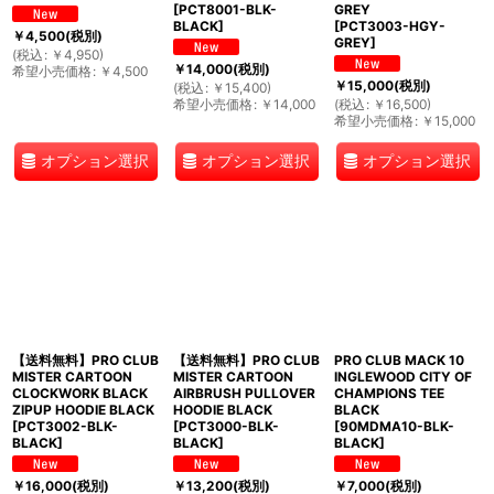
[
PCT8001-BLK-
GREY
BLACK
]
[
PCT3003-HGY-
￥
4,500
(税別)
GREY
]
(
税込
:
￥
4,950
)
￥
14,000
(税別)
希望小売価格
:
￥
4,500
￥
15,000
(税別)
(
税込
:
￥
15,400
)
希望小売価格
:
￥
14,000
(
税込
:
￥
16,500
)
希望小売価格
:
￥
15,000
オプション選択
オプション選択
オプション選択
【送料無料】PRO CLUB
【送料無料】PRO CLUB
PRO CLUB MACK 10
MISTER CARTOON
MISTER CARTOON
INGLEWOOD CITY OF
CLOCKWORK BLACK
AIRBRUSH PULLOVER
CHAMPIONS TEE
ZIPUP HOODIE BLACK
HOODIE BLACK
BLACK
[
PCT3002-BLK-
[
PCT3000-BLK-
[
90MDMA10-BLK-
BLACK
]
BLACK
]
BLACK
]
￥
16,000
(税別)
￥
13,200
(税別)
￥
7,000
(税別)