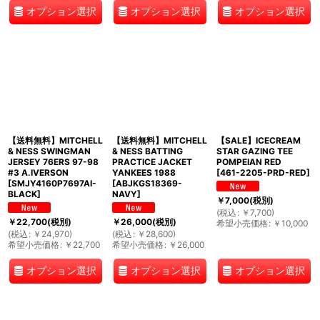
オプション選択
オプション選択
オプション選択
【送料無料】MITCHELL
【送料無料】MITCHELL
【SALE】ICECREAM
& NESS SWINGMAN
& NESS BATTING
STAR GAZING TEE
JERSEY 76ERS 97-98
PRACTICE JACKET
POMPEIAN RED
#3 A.IVERSON
YANKEES 1988
[
461-2205-PRD-RED
]
[
SMJY4160P7697AI-
[
ABJKGS18369-
BLACK
]
NAVY
]
￥
7,000
(税別)
(
税込
:
￥
7,700
)
￥
22,700
(税別)
￥
26,000
(税別)
希望小売価格
:
￥
10,000
(
税込
:
￥
24,970
)
(
税込
:
￥
28,600
)
希望小売価格
:
￥
22,700
希望小売価格
:
￥
26,000
オプション選択
オプション選択
オプション選択