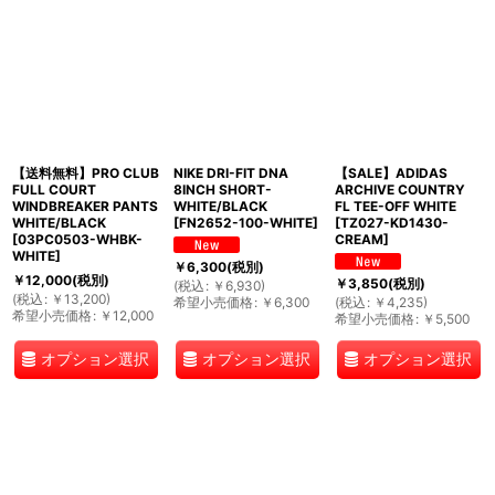
【送料無料】PRO CLUB
NIKE DRI-FIT DNA
【SALE】ADIDAS
FULL COURT
8INCH SHORT-
ARCHIVE COUNTRY
WINDBREAKER PANTS
WHITE/BLACK
FL TEE-OFF WHITE
WHITE/BLACK
[
FN2652-100-WHITE
]
[
TZ027-KD1430-
[
03PC0503-WHBK-
CREAM
]
WHITE
]
￥
6,300
(税別)
￥
12,000
(税別)
￥
3,850
(税別)
(
税込
:
￥
6,930
)
(
税込
:
￥
13,200
)
希望小売価格
:
￥
6,300
(
税込
:
￥
4,235
)
希望小売価格
:
￥
12,000
希望小売価格
:
￥
5,500
オプション選択
オプション選択
オプション選択