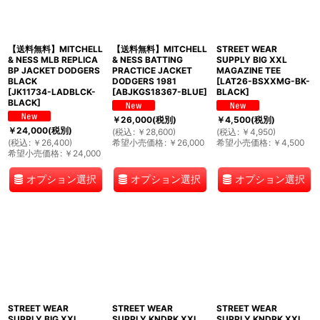
【送料無料】MITCHELL
【送料無料】MITCHELL
STREET WEAR
& NESS MLB REPLICA
& NESS BATTING
SUPPLY BIG XXL
BP JACKET DODGERS
PRACTICE JACKET
MAGAZINE TEE
BLACK
DODGERS 1981
[
LAT26-BSXXMG-BK-
[
JK11734-LADBLCK-
[
ABJKGS18367-BLUE
]
BLACK
]
BLACK
]
￥
26,000
(税別)
￥
4,500
(税別)
￥
24,000
(税別)
(
税込
:
￥
28,600
)
(
税込
:
￥
4,950
)
(
税込
:
￥
26,400
)
希望小売価格
:
￥
26,000
希望小売価格
:
￥
4,500
希望小売価格
:
￥
24,000
オプション選択
オプション選択
オプション選択
STREET WEAR
STREET WEAR
STREET WEAR
SUPPLY BIG XXL
SUPPLY KNDRK XXL
SUPPLY KNDRK XXL