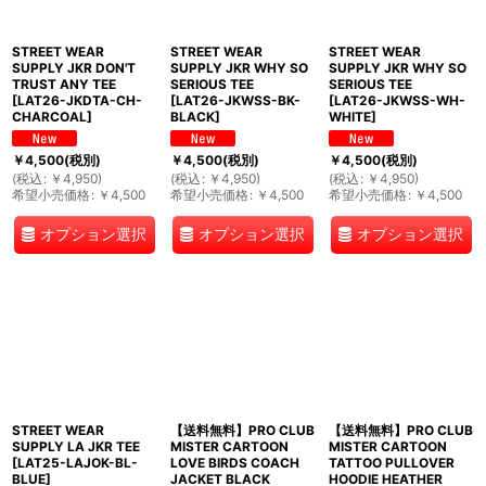
STREET WEAR
STREET WEAR
STREET WEAR
SUPPLY JKR DON'T
SUPPLY JKR WHY SO
SUPPLY JKR WHY SO
TRUST ANY TEE
SERIOUS TEE
SERIOUS TEE
[
LAT26-JKDTA-CH-
[
LAT26-JKWSS-BK-
[
LAT26-JKWSS-WH-
CHARCOAL
]
BLACK
]
WHITE
]
￥
4,500
(税別)
￥
4,500
(税別)
￥
4,500
(税別)
(
税込
:
￥
4,950
)
(
税込
:
￥
4,950
)
(
税込
:
￥
4,950
)
希望小売価格
:
￥
4,500
希望小売価格
:
￥
4,500
希望小売価格
:
￥
4,500
オプション選択
オプション選択
オプション選択
STREET WEAR
【送料無料】PRO CLUB
【送料無料】PRO CLUB
SUPPLY LA JKR TEE
MISTER CARTOON
MISTER CARTOON
[
LAT25-LAJOK-BL-
LOVE BIRDS COACH
TATTOO PULLOVER
BLUE
]
JACKET BLACK
HOODIE HEATHER