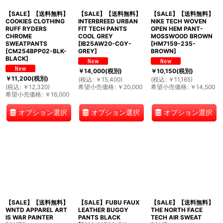
【SALE】【送料無料】
【SALE】【送料無料】
【SALE】【送料無料】
COOKIES CLOTHING
INTERBREED URBAN
NIKE TECH WOVEN
RUFF RYDERS
FIT TECH PANTS
OPEN HEM PANT-
CHROME
COOL GREY
MOSSWOOD BROWN
SWEATPANTS
[
IB25AW20-CGY-
[
HM7159-235-
[
CM254BPP02-BLK-
GREY
]
BROWN
]
BLACK
]
￥
14,000
(税別)
￥
10,150
(税別)
￥
11,200
(税別)
(
税込
:
￥
15,400
)
(
税込
:
￥
11,165
)
(
税込
:
￥
12,320
)
希望小売価格
:
￥
20,000
希望小売価格
:
￥
14,500
希望小売価格
:
￥
16,000
オプション選択
オプション選択
オプション選択
【SALE】【送料無料】
【SALE】FUBU FAUX
【SALE】【送料無料】
WNTD APPAREL ART
LEATHER BUGGY
THE NORTH FACE
IS WAR PAINTER
PANTS BLACK
TECH AIR SWEAT