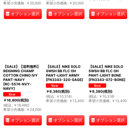
希望小売価格
:
￥
20,000
希望小売価格
:
￥
20,000
オプション選択
オプション選択
オプション選択
【SALE】【送料無料】
【SALE】NIKE SOLO
【SALE】NIKE SOLO
REIGNING CHAMP
SWSH BB FLC OH
SWSH BB FLC OH
COTTON CHINO IVY
PANT-LIGHT ARMY
PANT-LIGHT BONE
PANT-NAVY
[
FN3343-320-SAGE
]
[
FN3343-072-BONE
]
[
RC-5574-NVY-
NAVY
]
￥
9,380
(税別)
￥
9,380
(税別)
(
税込
:
￥
10,318
)
(
税込
:
￥
10,318
)
￥
16,800
(税別)
希望小売価格
:
￥
13,400
希望小売価格
:
￥
13,400
(
税込
:
￥
18,480
)
希望小売価格
:
￥
24,000
オプション選択
オプション選択
オプション選択