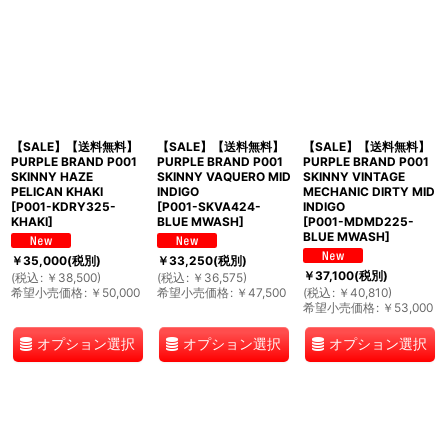
【SALE】【送料無料】
【SALE】【送料無料】
【SALE】【送料無料】
PURPLE BRAND P001
PURPLE BRAND P001
PURPLE BRAND P001
SKINNY HAZE
SKINNY VAQUERO MID
SKINNY VINTAGE
PELICAN KHAKI
INDIGO
MECHANIC DIRTY MID
[
P001-KDRY325-
[
P001-SKVA424-
INDIGO
KHAKI
]
BLUE MWASH
]
[
P001-MDMD225-
BLUE MWASH
]
￥
35,000
(税別)
￥
33,250
(税別)
￥
37,100
(税別)
(
税込
:
￥
38,500
)
(
税込
:
￥
36,575
)
希望小売価格
:
￥
50,000
希望小売価格
:
￥
47,500
(
税込
:
￥
40,810
)
希望小売価格
:
￥
53,000
オプション選択
オプション選択
オプション選択