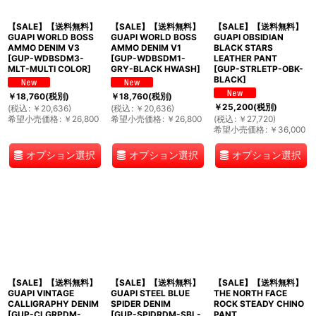
【SALE】【送料無料】
【SALE】【送料無料】
【SALE】【送料無料】
GUAPI WORLD BOSS
GUAPI WORLD BOSS
GUAPI OBSIDIAN
AMMO DENIM V3
AMMO DENIM V1
BLACK STARS
[
GUP-WDBSDM3-
[
GUP-WDBSDM1-
LEATHER PANT
MLT-MULTI COLOR
]
GRY-BLACK HWASH
]
[
GUP-STRLETP-OBK-
BLACK
]
￥
18,760
(税別)
￥
18,760
(税別)
￥
25,200
(税別)
(
税込
:
￥
20,636
)
(
税込
:
￥
20,636
)
希望小売価格
:
￥
26,800
希望小売価格
:
￥
26,800
(
税込
:
￥
27,720
)
希望小売価格
:
￥
36,000
オプション選択
オプション選択
オプション選択
【SALE】【送料無料】
【SALE】【送料無料】
【SALE】【送料無料】
GUAPI VINTAGE
GUAPI STEEL BLUE
THE NORTH FACE
CALLIGRAPHY DENIM
SPIDER DENIM
ROCK STEADY CHINO
[
GUP-CLGRPDM-
[
GUP-SPIDRDM-SBL-
PANT