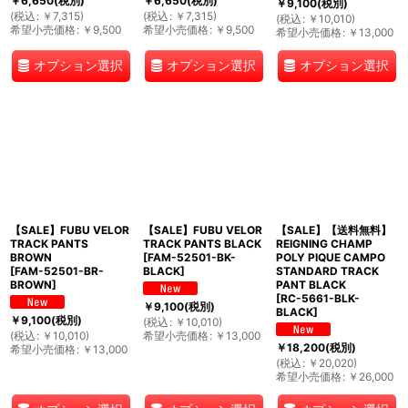
￥
6,650
(税別)
￥
6,650
(税別)
￥
9,100
(税別)
(
税込
:
￥
7,315
)
(
税込
:
￥
7,315
)
(
税込
:
￥
10,010
)
希望小売価格
:
￥
9,500
希望小売価格
:
￥
9,500
希望小売価格
:
￥
13,000
オプション選択
オプション選択
オプション選択
【SALE】FUBU VELOR
【SALE】FUBU VELOR
【SALE】【送料無料】
TRACK PANTS
TRACK PANTS BLACK
REIGNING CHAMP
BROWN
[
FAM-52501-BK-
POLY PIQUE CAMPO
[
FAM-52501-BR-
BLACK
]
STANDARD TRACK
BROWN
]
PANT BLACK
[
RC-5661-BLK-
￥
9,100
(税別)
BLACK
]
￥
9,100
(税別)
(
税込
:
￥
10,010
)
(
税込
:
￥
10,010
)
希望小売価格
:
￥
13,000
￥
18,200
(税別)
希望小売価格
:
￥
13,000
(
税込
:
￥
20,020
)
希望小売価格
:
￥
26,000