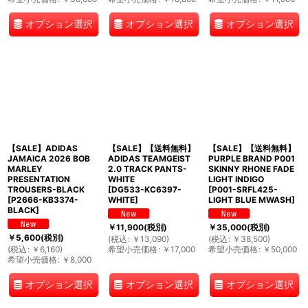
オプション選択
オプション選択
オプション選択
【SALE】ADIDAS
【SALE】【送料無料】
【SALE】【送料無料】
JAMAICA 2026 BOB
ADIDAS TEAMGEIST
PURPLE BRAND P001
MARLEY
2.0 TRACK PANTS-
SKINNY RHONE FADE
PRESENTATION
WHITE
LIGHT INDIGO
TROUSERS-BLACK
[
DG533-KC6397-
[
P001-SRFL425-
[
P2666-KB3374-
WHITE
]
LIGHT BLUE MWASH
]
BLACK
]
￥
11,900
(税別)
￥
35,000
(税別)
￥
5,600
(税別)
(
税込
:
￥
13,090
)
(
税込
:
￥
38,500
)
(
税込
:
￥
6,160
)
希望小売価格
:
￥
17,000
希望小売価格
:
￥
50,000
希望小売価格
:
￥
8,000
オプション選択
オプション選択
オプション選択