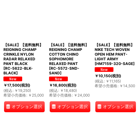
【SALE】【送料無料】
【SALE】【送料無料】
【SALE】【送料無料】
REIGNING CHAMP
REIGNING CHAMP
NIKE TECH WOVEN
CRINKLE NYLON
COTTON CHINO
OPEN HEM PANT-
RADAR RELAXED
SOPHOMORE
LIGHT ARMY
PANT BLACK
RELAXED PANT
[
HM7159-320-SAGE
]
[
RC-5622-BLK-
[
RC-5572-SND-
BLACK
]
SAND
]
￥
10,150
(税別)
(
税込
:
￥
11,165
)
￥
17,500
(税別)
￥
16,800
(税別)
希望小売価格
:
￥
14,500
(
税込
:
￥
19,250
)
(
税込
:
￥
18,480
)
希望小売価格
:
￥
25,000
希望小売価格
:
￥
24,000
オプション選択
オプション選択
オプション選択