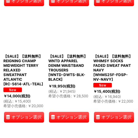
オプション選択
オプション選択
オプション選択
【SALE】【送料無料】
【SALE】【送料無料】
【SALE】【送料無料】
REIGNING CHAMP
WNTD APPAREL
WHIMSY SOCKS
MIDWEIGHT TERRY
DENIM WAISTBAND
FADED SWEAT PANT
RELAXED
TROUSERS
NAVY
SWEATPANT
[
WNTD-DWTS-BLK-
[
WHMS25F-FDSP-
ATLANTIC
BLACK
]
NV-NAVY
]
[
RC-5614-ATL-TEAL
]
￥
19,950
(税別)
(
税込
:
￥
21,945
)
￥
15,400
(税別)
希望小売価格
:
￥
28,500
￥
14,000
(税別)
(
税込
:
￥
16,940
)
(
税込
:
￥
15,400
)
希望小売価格
:
￥
22,000
希望小売価格
:
￥
20,000
オプション選択
オプション選択
オプション選択