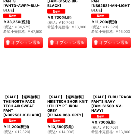
PANTS
[
FAM-61502-BK-
PANT
[
WNTD-AWPP-BLU-
BLACK
]
[
NB62581-MN-LIGHT
BLUE
]
BLUE
]
￥
9,730
(税別)
￥
33,250
(税別)
￥
11,200
(税別)
(
税込
:
￥
10,703
)
(
税込
:
￥
36,575
)
希望小売価格
:
￥
13,900
(
税込
:
￥
12,320
)
希望小売価格
:
￥
47,500
希望小売価格
:
￥
16,000
オプション選択
オプション選択
オプション選択
【SALE】【送料無料】
【SALE】【送料無料】
【SALE】FUBU TRACK
THE NORTH FACE
NIKE TECH SHORI KNIT
PANTS NAVY
TECH AIR SWEAT
UTILITY PT-IRON
[
FAM-61500-NV-
PANT
GREY
NAVY
]
[
NB62581-K-BLACK
]
[
IF1344-068-GREY
]
￥
9,730
(税別)
￥
11,200
(税別)
￥
13,580
(税別)
(
税込
:
￥
10,703
)
(
税込
:
￥
12,320
)
(
税込
:
￥
14,938
)
希望小売価格
:
￥
13,900