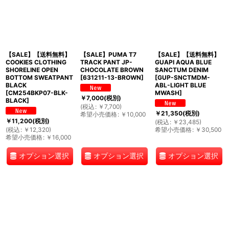
【SALE】【送料無料】
【SALE】PUMA T7
【SALE】【送料無料】
COOKIES CLOTHING
TRACK PANT JP-
GUAPI AQUA BLUE
SHORELINE OPEN
CHOCOLATE BROWN
SANCTUM DENIM
BOTTOM SWEATPANT
[
631211-13-BROWN
]
[
GUP-SNCTMDM-
BLACK
ABL-LIGHT BLUE
[
CM254BKP07-BLK-
MWASH
]
￥
7,000
(税別)
BLACK
]
(
税込
:
￥
7,700
)
￥
21,350
(税別)
希望小売価格
:
￥
10,000
￥
11,200
(税別)
(
税込
:
￥
23,485
)
(
税込
:
￥
12,320
)
希望小売価格
:
￥
30,500
希望小売価格
:
￥
16,000
オプション選択
オプション選択
オプション選択