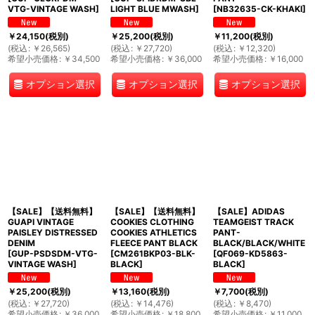
VTG-VINTAGE WASH
]
LIGHT BLUE MWASH
]
[
NB32635-CK-KHAKI
]
￥
24,150
(税別)
￥
25,200
(税別)
￥
11,200
(税別)
(
税込
:
￥
26,565
)
(
税込
:
￥
27,720
)
(
税込
:
￥
12,320
)
希望小売価格
:
￥
34,500
希望小売価格
:
￥
36,000
希望小売価格
:
￥
16,000
オプション選択
オプション選択
オプション選択
【SALE】【送料無料】
【SALE】【送料無料】
【SALE】ADIDAS
GUAPI VINTAGE
COOKIES CLOTHING
TEAMGEIST TRACK
PAISLEY DISTRESSED
COOKIES ATHLETICS
PANT-
DENIM
FLEECE PANT BLACK
BLACK/BLACK/WHITE
[
GUP-PSDSDM-VTG-
[
CM261BKP03-BLK-
[
QF069-KD5863-
VINTAGE WASH
]
BLACK
]
BLACK
]
￥
25,200
(税別)
￥
13,160
(税別)
￥
7,700
(税別)
(
税込
:
￥
27,720
)
(
税込
:
￥
14,476
)
(
税込
:
￥
8,470
)
希望小売価格
:
￥
36,000
希望小売価格
:
￥
18,800
希望小売価格
:
￥
11,000