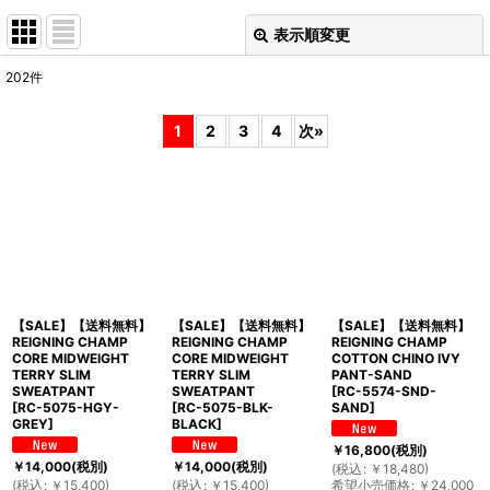
表示順変更
閉じる
202
件
表示数
:
1
2
3
4
次
»
並び順
:
絞り込む
【SALE】【送料無料】
【SALE】【送料無料】
【SALE】【送料無料】
REIGNING CHAMP
REIGNING CHAMP
REIGNING CHAMP
CORE MIDWEIGHT
CORE MIDWEIGHT
COTTON CHINO IVY
TERRY SLIM
TERRY SLIM
PANT-SAND
SWEATPANT
SWEATPANT
[
RC-5574-SND-
[
RC-5075-HGY-
[
RC-5075-BLK-
SAND
]
GREY
]
BLACK
]
￥
16,800
(税別)
￥
14,000
(税別)
￥
14,000
(税別)
(
税込
:
￥
18,480
)
(
税込
:
￥
15,400
)
(
税込
:
￥
15,400
)
希望小売価格
:
￥
24,000