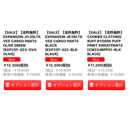
【SALE】【送料無料】
【SALE】【送料無料】
【SALE】【送料無料】
EXPANSION JO DELTA
EXPANSION JB DELTA
COOKIES CLOTHING
VEX CARGO PANTS
VEX CARGO PANTS
RUFF RYDERS PUFF
OLIVE GREEN
BLACK
PRINT SWEATPANTS
[
EXP25F-023-OVG-
[
EXP25F-022-BLK-
[
CM254BPP01-BLK-
OLIVE
]
BLACK
]
BLACK
]
￥
13,300
(税別)
￥
13,300
(税別)
￥
11,200
(税別)
(
税込
:
￥
14,630
)
(
税込
:
￥
14,630
)
(
税込
:
￥
12,320
)
希望小売価格
:
￥
19,000
希望小売価格
:
￥
19,000
希望小売価格
:
￥
16,000
オプション選択
オプション選択
オプション選択