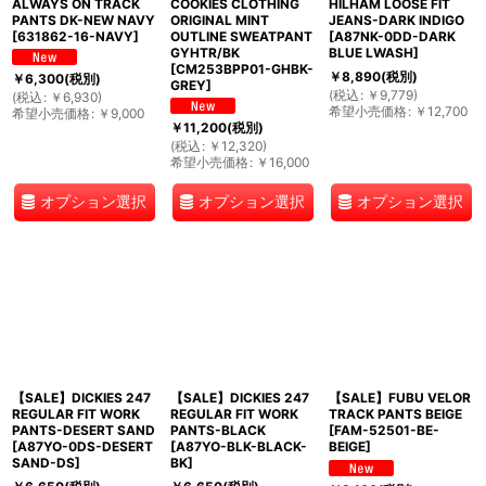
ALWAYS ON TRACK
COOKIES CLOTHING
HILHAM LOOSE FIT
PANTS DK-NEW NAVY
ORIGINAL MINT
JEANS-DARK INDIGO
[
631862-16-NAVY
]
OUTLINE SWEATPANT
[
A87NK-0DD-DARK
GYHTR/BK
BLUE LWASH
]
[
CM253BPP01-GHBK-
￥
8,890
(税別)
￥
6,300
(税別)
GREY
]
(
税込
:
￥
9,779
)
(
税込
:
￥
6,930
)
希望小売価格
:
￥
12,700
希望小売価格
:
￥
9,000
￥
11,200
(税別)
(
税込
:
￥
12,320
)
希望小売価格
:
￥
16,000
オプション選択
オプション選択
オプション選択
【SALE】DICKIES 247
【SALE】DICKIES 247
【SALE】FUBU VELOR
REGULAR FIT WORK
REGULAR FIT WORK
TRACK PANTS BEIGE
PANTS-DESERT SAND
PANTS-BLACK
[
FAM-52501-BE-
[
A87YO-0DS-DESERT
[
A87YO-BLK-BLACK-
BEIGE
]
SAND-DS
]
BK
]