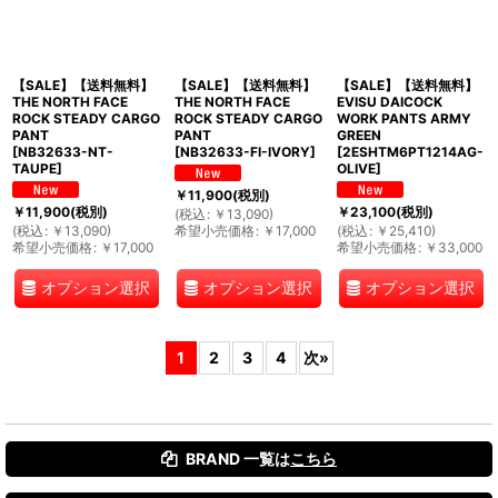
【SALE】【送料無料】
【SALE】【送料無料】
【SALE】【送料無料】
THE NORTH FACE
THE NORTH FACE
EVISU DAICOCK
ROCK STEADY CARGO
ROCK STEADY CARGO
WORK PANTS ARMY
PANT
PANT
GREEN
[
NB32633-NT-
[
NB32633-FI-IVORY
]
[
2ESHTM6PT1214AG-
TAUPE
]
OLIVE
]
￥
11,900
(税別)
￥
11,900
(税別)
￥
23,100
(税別)
(
税込
:
￥
13,090
)
(
税込
:
￥
13,090
)
希望小売価格
:
￥
17,000
(
税込
:
￥
25,410
)
希望小売価格
:
￥
17,000
希望小売価格
:
￥
33,000
オプション選択
オプション選択
オプション選択
1
2
3
4
次
»
BRAND 一覧は
こちら