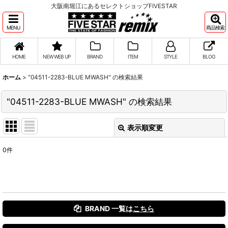
大阪南堀江にあるセレクトショップFIVESTAR
MENU
商品検索
HOME
NEW WEB UP
BRAND
ITEM
STYLE
BLOG
ホーム
>
"04511-2283-BLUE MWASH"
の
検索結果
"04511-2283-BLUE MWASH"
の
検索結果
表示順変更
閉じる
0
件
商品検索
:
表示数
:
並び順
:
BRAND 一覧は
こちら