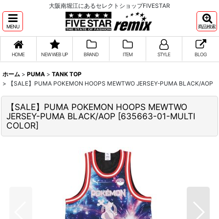
大阪南堀江にあるセレクトショップFIVESTAR
MENU
商品検索
HOME
NEW WEB UP
BRAND
ITEM
STYLE
BLOG
ホーム
>
PUMA
>
TANK TOP
>
【SALE】PUMA POKEMON HOOPS MEWTWO JERSEY-PUMA BLACK/AOP
【SALE】PUMA POKEMON HOOPS MEWTWO
JERSEY-PUMA BLACK/AOP
[
635663-01-MULTI
COLOR
]