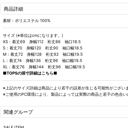
商品詳細
素材：ポリエステル 100%
サイズ (※単位はcmになります。)
XS：着丈69 身幅112 裄丈86 袖口18.5
S：着丈70 身幅120 裄丈90 袖口幅18.5
M：着丈72 身幅128 裄丈92 袖口幅19.5
L：着丈74 身幅136 裄丈96 袖口幅19.5
XL：着丈76 身幅144 裄丈96 袖口幅19.5
■TOPSの採寸詳細はこちら■
※上記のサイズ詳細は商品により若干の誤差が生じる可能性がござい
※ご使用のPC環境により、製品によっては実際の商品と若干の色合
関連グループ
SALE ITEM