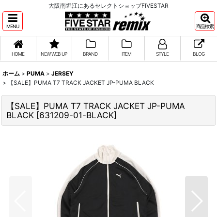
大阪南堀江にあるセレクトショップFIVESTAR
MENU
商品検索
HOME
NEW WEB UP
BRAND
ITEM
STYLE
BLOG
ホーム
>
PUMA
>
JERSEY
>
【SALE】PUMA T7 TRACK JACKET JP-PUMA BLACK
【SALE】PUMA T7 TRACK JACKET JP-PUMA
BLACK
[
631209-01-BLACK
]