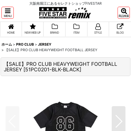
大阪南堀江にあるセレクトショップFIVESTAR
MENU
商品検索
HOME
NEW WEB UP
BRAND
ITEM
STYLE
BLOG
ホーム
>
PRO CLUB
>
JERSEY
>
【SALE】PRO CLUB HEAVYWEIGHT FOOTBALL JERSEY
【SALE】PRO CLUB HEAVYWEIGHT FOOTBALL
JERSEY
[
51PC0201-BLK-BLACK
]