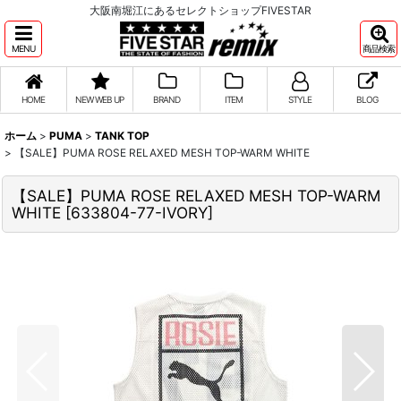
大阪南堀江にあるセレクトショップFIVESTAR
MENU
商品検索
HOME
NEW WEB UP
BRAND
ITEM
STYLE
BLOG
ホーム
>
PUMA
>
TANK TOP
>
【SALE】PUMA ROSE RELAXED MESH TOP-WARM WHITE
【SALE】PUMA ROSE RELAXED MESH TOP-WARM
WHITE
[
633804-77-IVORY
]