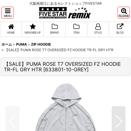
大阪南堀江にあるセレクトショップFIVESTAR
MENU
商品検索
HOME
NEW WEB UP
BRAND
ITEM
STYLE
BLOG
ホーム
>
PUMA
>
ZIP HOODIE
>
【SALE】PUMA ROSE T7 OVERSIZED FZ HOODIE TR-FL GRY HTR
【SALE】PUMA ROSE T7 OVERSIZED FZ HOODIE
TR-FL GRY HTR
[
633801-10-GREY
]