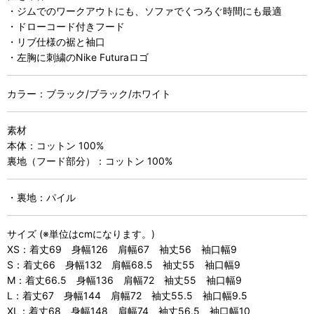
・ジムでのワークアウトにも、ソファでくつろぐ時間にも最適
・ドローコード付きフード
・リブ仕様の裾と袖口
・左胸に刺繍のNike Futuraロゴ
カラー：ブラック/ブラック/ホワイト
素材
本体：コットン 100%
裏地（フード部分）：コットン 100%
・裏地：パイル
サイズ (※単位はcmになります。)
XS：着丈69 身幅126 肩幅67 袖丈56 袖口幅9
S：着丈66 身幅132 肩幅68.5 袖丈55 袖口幅9
M：着丈66.5 身幅136 肩幅72 袖丈55 袖口幅9
L：着丈67 身幅144 肩幅72 袖丈55.5 袖口幅9.5
XL：着丈68 身幅148 肩幅74 袖丈56.5 袖口幅10