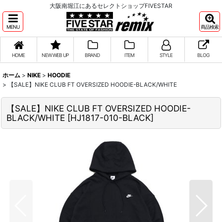
大阪南堀江にあるセレクトショップFIVESTAR
MENU
商品検索
HOME
NEW WEB UP
BRAND
ITEM
STYLE
BLOG
ホーム
>
NIKE
>
HOODIE
>
【SALE】NIKE CLUB FT OVERSIZED HOODIE-BLACK/WHITE
【SALE】NIKE CLUB FT OVERSIZED HOODIE-
BLACK/WHITE
[
HJ1817-010-BLACK
]