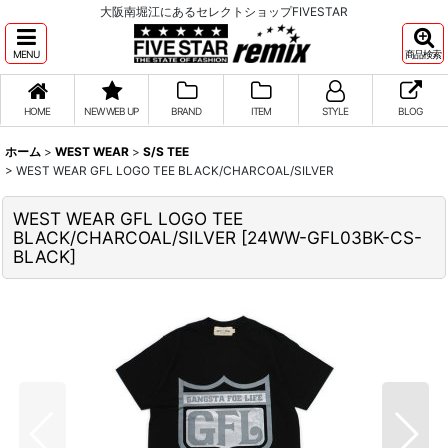
大阪南堀江にあるセレクトショップFIVESTAR
MENU
商品検索
HOME
NEW WEB UP
BRAND
ITEM
STYLE
BLOG
ホーム
>
WEST WEAR
>
S/S TEE
>
WEST WEAR GFL LOGO TEE BLACK/CHARCOAL/SILVER
WEST WEAR GFL LOGO TEE
BLACK/CHARCOAL/SILVER
[
24WW-GFL03BK-CS-
BLACK
]