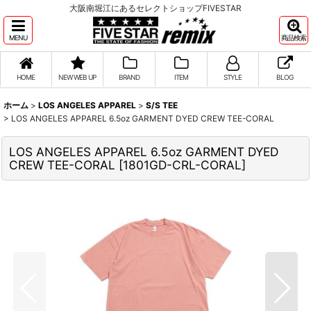
大阪南堀江にあるセレクトショップFIVESTAR
MENU
商品検索
HOME
NEW WEB UP
BRAND
ITEM
STYLE
BLOG
ホーム
>
LOS ANGELES APPAREL
>
S/S TEE
>
LOS ANGELES APPAREL 6.5oz GARMENT DYED CREW TEE-CORAL
LOS ANGELES APPAREL 6.5oz GARMENT DYED
CREW TEE-CORAL
[
1801GD-CRL-CORAL
]