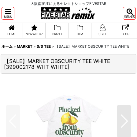
大阪南堀江にあるセレクトショップFIVESTAR
MENU
商品検索
HOME
NEW WEB UP
BRAND
ITEM
STYLE
BLOG
ホーム
>
MARKET
>
S/S TEE
>
【SALE】MARKET OBSCURITY TEE WHITE
【SALE】MARKET OBSCURITY TEE WHITE
[
399002178-WHT-WHITE
]