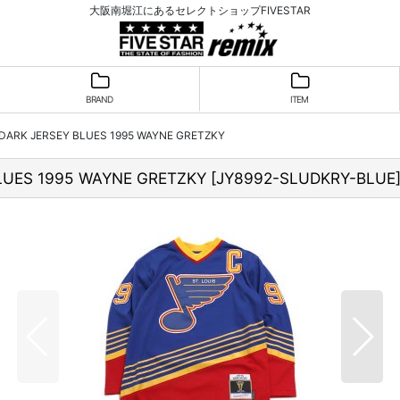
大阪南堀江にあるセレクトショップFIVESTAR
BRAND
ITEM
RK JERSEY BLUES 1995 WAYNE GRETZKY
UES 1995 WAYNE GRETZKY
[
JY8992-SLUDKRY-BLUE