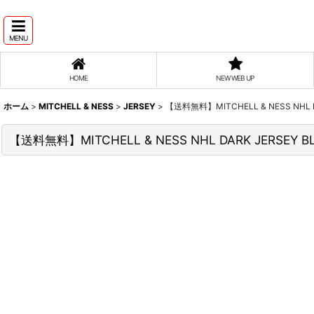
MENU
HOME
NEW WEB UP
ホーム
>
MITCHELL & NESS
>
JERSEY
>
【送料無料】MITCHELL & NESS NHL DA
【送料無料】MITCHELL & NESS NHL DARK JERSEY BL