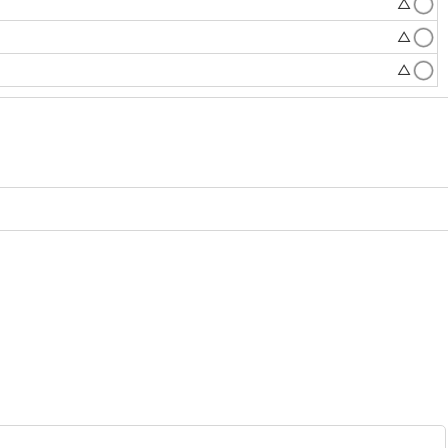
△
△
△