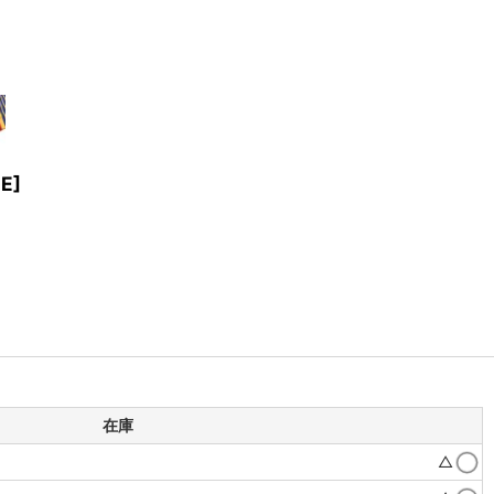
UE
]
在庫
△