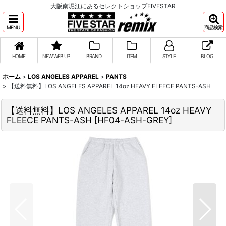
大阪南堀江にあるセレクトショップFIVESTAR
MENU
商品検索
HOME
NEW WEB UP
BRAND
ITEM
STYLE
BLOG
ホーム
>
LOS ANGELES APPAREL
>
PANTS
>
【送料無料】LOS ANGELES APPAREL 14oz HEAVY FLEECE PANTS-ASH
【送料無料】LOS ANGELES APPAREL 14oz HEAVY
FLEECE PANTS-ASH
[
HF04-ASH-GREY
]