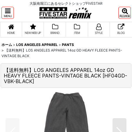
大阪南堀江にあるセレクトショップFIVESTAR
MENU
商品検索
HOME
NEW WEB UP
BRAND
ITEM
STYLE
BLOG
ホーム
>
LOS ANGELES APPAREL
>
PANTS
>
【送料無料】LOS ANGELES APPAREL 14oz GD HEAVY FLEECE PANTS-
VINTAGE BLACK
【送料無料】LOS ANGELES APPAREL 14oz GD
HEAVY FLEECE PANTS-VINTAGE BLACK
[
HF04GD-
VBK-BLACK
]