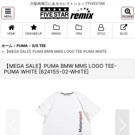
大阪南堀江にあるセレクトショップFIVESTAR
MENU
商品検索
HOME
NEW WEB UP
BRAND
ITEM
STYLE
BLOG
ホーム
>
PUMA
>
S/S TEE
>
【MEGA SALE】PUMA BMW MMS LOGO TEE-PUMA WHITE
【MEGA SALE】PUMA BMW MMS LOGO TEE-
PUMA WHITE
[
624155-02-WHITE
]