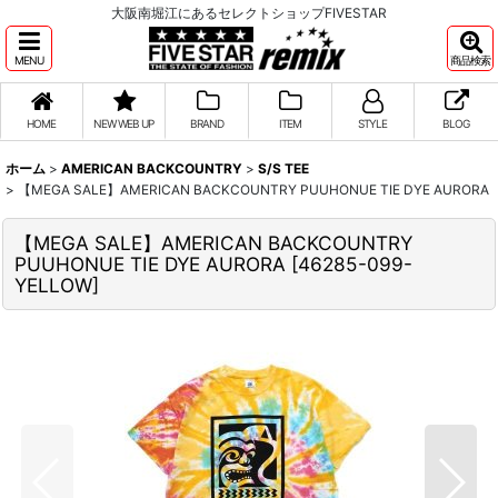
大阪南堀江にあるセレクトショップFIVESTAR
MENU
商品検索
HOME
NEW WEB UP
BRAND
ITEM
STYLE
BLOG
ホーム
>
AMERICAN BACKCOUNTRY
>
S/S TEE
>
【MEGA SALE】AMERICAN BACKCOUNTRY PUUHONUE TIE DYE AURORA
【MEGA SALE】AMERICAN BACKCOUNTRY
PUUHONUE TIE DYE AURORA
[
46285-099-
YELLOW
]